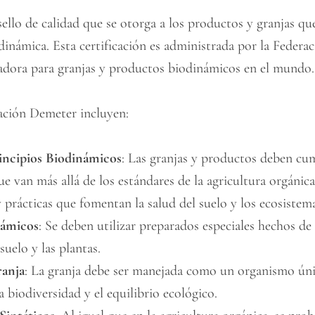
sello de calidad que se otorga a los productos y granjas q
odinámica. Esta certificación es administrada por la Feder
icadora para granjas y productos biodinámicos en el mundo.
cación Demeter incluyen:
incipios Biodinámicos
: Las granjas y productos deben cum
e van más allá de los estándares de la agricultura orgánica.
prácticas que fomentan la salud del suelo y los ecosistema
námicos
: Se deben utilizar preparados especiales hechos de 
suelo y las plantas.
ranja
: La granja debe ser manejada como un organismo úni
 biodiversidad y el equilibrio ecológico.