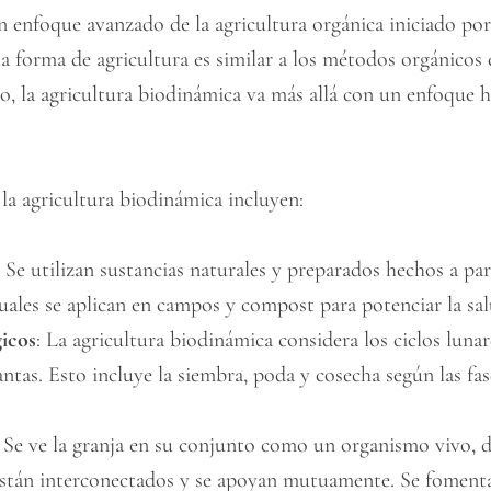
n enfoque avanzado de la agricultura orgánica iniciado por 
sta forma de agricultura es similar a los métodos orgánico
, la agricultura biodinámica va más allá con un enfoque hol
 la agricultura biodinámica incluyen:
: Se utilizan sustancias naturales y preparados hechos a par
cuales se aplican en campos y compost para potenciar la salu
gicos
: La agricultura biodinámica considera los ciclos lunare
antas. Esto incluye la siembra, poda y cosecha según las fase
: Se ve la granja en su conjunto como un organismo vivo, 
 están interconectados y se apoyan mutuamente. Se fomenta 