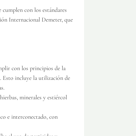
ue cumplen con los estándares
ación Internacional Demeter, que
plir con los principios de la
 Esto incluye la utilización de
s.
hierbas, minerales y estiércol
co e interconectado, con