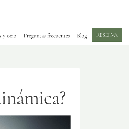
RESERVA
s y ocio
Preguntas frecuentes
Blog
dinámica?