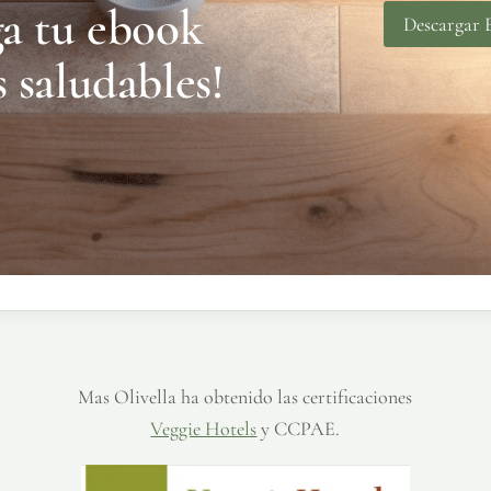
ga tu ebook
Descargar
s saludables!
Mas Olivella ha obtenido las certificaciones
Veggie Hotels
y CCPAE.